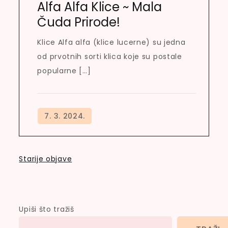
Alfa Alfa Klice ~ Mala
Čuda Prirode!
Klice Alfa alfa (klice lucerne) su jedna
od prvotnih sorti klica koje su postale
popularne […]
Navigacija
Starije objave
objava
Upiši što tražiš