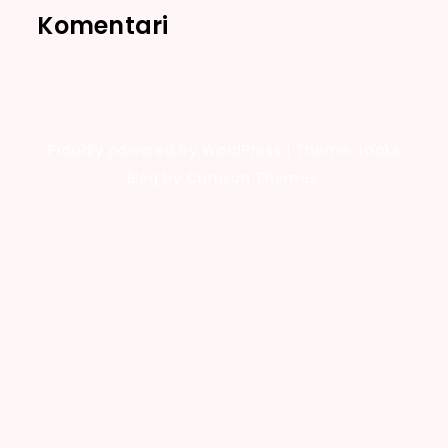
Komentari
Proudly powered by WordPress
|
Theme: Looks
Blog by Crimson Themes.