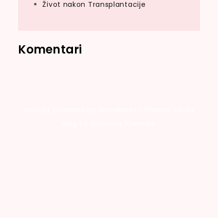
Život nakon Transplantacije
Komentari
Proudly powered by WordPress
|
Theme: Looks
Blog by Crimson Themes.