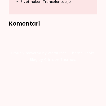
Život nakon Transplantacije
Komentari
Proudly powered by WordPress
|
Theme: Looks
Blog by Crimson Themes.