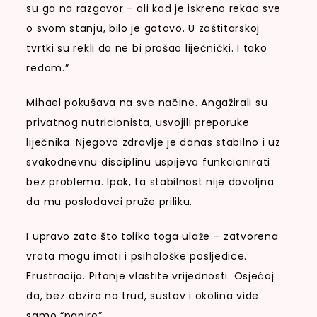
su ga na razgovor – ali kad je iskreno rekao sve
o svom stanju, bilo je gotovo. U zaštitarskoj
tvrtki su rekli da ne bi prošao liječnički. I tako
redom.”
Mihael pokušava na sve načine. Angažirali su
privatnog nutricionista, usvojili preporuke
liječnika. Njegovo zdravlje je danas stabilno i uz
svakodnevnu disciplinu uspijeva funkcionirati
bez problema. Ipak, ta stabilnost nije dovoljna
da mu poslodavci pruže priliku.
I upravo zato što toliko toga ulaže – zatvorena
vrata mogu imati i psihološke posljedice.
Frustracija. Pitanje vlastite vrijednosti. Osjećaj
da, bez obzira na trud, sustav i okolina vide
samo “papire”.