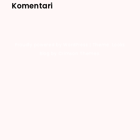
Komentari
Proudly powered by WordPress
|
Theme: Looks
Blog by Crimson Themes.