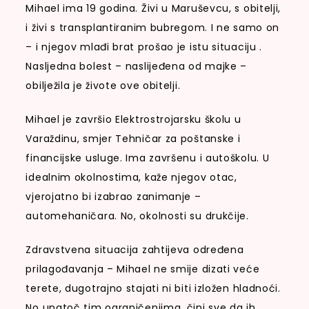
Mihael ima 19 godina. Živi u Maruševcu, s obitelji,
i živi s transplantiranim bubregom. I ne samo on
– i njegov mlađi brat prošao je istu situaciju .
Nasljedna bolest – naslijeđena od majke –
obilježila je živote ove obitelji.
Mihael je završio Elektrostrojarsku školu u
Varaždinu, smjer Tehničar za poštanske i
financijske usluge. Ima završenu i autoškolu. U
idealnim okolnostima, kaže njegov otac,
vjerojatno bi izabrao zanimanje –
automehaničara. No, okolnosti su drukčije.
Zdravstvena situacija zahtijeva određena
prilagođavanja – Mihael ne smije dizati veće
terete, dugotrajno stajati ni biti izložen hladnoći.
No unatoč tim ograničenjima, čini sve da ih