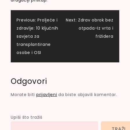
drugačiji pristup.
Navigacija
Previous:
Proljeće i
Next:
Zdrav obrok bez
zdravlje: 10 ključnih
otpada-Iz vrta i
objava
savjeta za
frižidera
transplantirane
osobe i OSI
Odgovori
Morate biti
prijavljeni
da biste objavili komentar.
Upiši što tražiš
TRAŽI