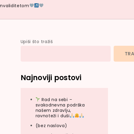
Invaliditetom
Upiši što tražiš
TRA
Najnoviji postovi
Rad na sebi –
svakodnevna podrška
našem zdravlju,
ravnoteži i duši
(bez naslova)