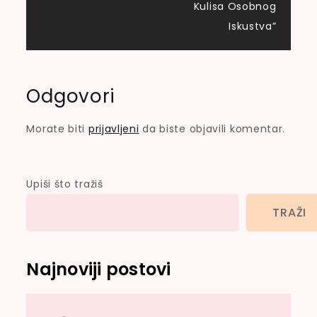
Kulisa Osobnog
Iskustva”
Odgovori
Morate biti
prijavljeni
da biste objavili komentar.
Upiši što tražiš
TRAŽI
Najnoviji postovi