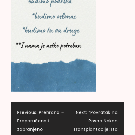
Navigacija
Previous:
Prehrana –
Next:
“Povratak na
Preporučeno i
Posao Nakon
objava
zabranjeno
Transplantacije: Iza