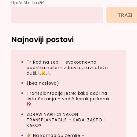
Upiši što tražiš
TRAŽI
Najnoviji postovi
Rad na sebi – svakodnevna
podrška našem zdravlju, ravnoteži i
duši
(bez naslova)
Transplantacija jetre: kako doći na
listu čekanja – vodič korak po korak
ZDRAVI NAPITCI NAKON
TRANSPLANTACIJE – KADA, ZAŠTO I
KAKO?
Na komadiću zemlje –