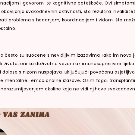
rdinacijom i govorom, te kognitivne poteškoće. Ovi simptom
bavljanja svakodnevnih aktivnosti, što rezultira invalidite
mati problema s hodanjem, koordinacijom i vidom, što mož
ostalno.
a često su suočene s nevidljivim izazovima. Iako im nova j
k života, oni su doživotno vezani uz imunosupresivne lijek
ovi dolaze s nizom nuspojava, uključujući povećanu osjetljiv
te mentalne i emocionalne izazove. Osim toga, transplant
 nerazumijevanjem okoline koja ne vidi njihove svakodnev