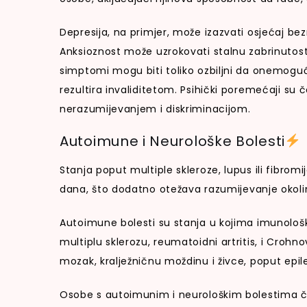
Depresija, na primjer, može izazvati osjećaj be
Anksioznost može uzrokovati stalnu zabrinutost,
simptomi mogu biti toliko ozbiljni da onemogu
rezultira invaliditetom. Psihički poremećaji su 
nerazumijevanjem i diskriminacijom.
Autoimune i Neurološke Bolesti
Stanja poput multiple skleroze, lupus ili fibromi
dana, što dodatno otežava razumijevanje okoli
Autoimune bolesti su stanja u kojima imunološki 
multiplu sklerozu, reumatoidni artritis, i Crohn
mozak, kralježničnu moždinu i živce, poput epile
Osobe s autoimunim i neurološkim bolestima č