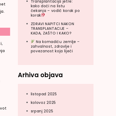
Transplantacija jetre:
met
kako doći na listu
čekanja – vodič korak po
ja.
korak
ZDRAVI NAPITCI NAKON
TRANSPLANTACIJE –
KADA, ZAŠTO I KAKO?
Na komadiću zemlje –
i,
zahvalnost, zdravlje i
nja
povezanost koja liječi
Arhiva objava
i
listopad 2025
kolovoz 2025
ivot
srpanj 2025