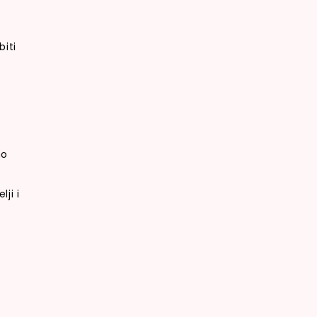
biti
no
a
ji i