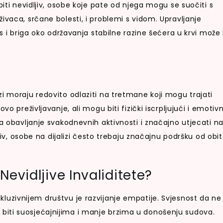
biti nevidljiv, osobe koje pate od njega mogu se suočiti s
ivaca, srčane bolesti, i problemi s vidom. Upravljanje
s i briga oko održavanja stabilne razine šećera u krvi može 
i moraju redovito odlaziti na tretmane koji mogu trajati
vo preživljavanje, ali mogu biti fizički iscrpljujući i emotiv
za obavljanje svakodnevnih aktivnosti i značajno utjecati n
jiv, osobe na dijalizi često trebaju značajnu podršku od obitel
evidljive Invaliditete?
kluzivnijem društvu je razvijanje empatije. Svjesnost da ne
iti suosjećajnijima i manje brzima u donošenju sudova.