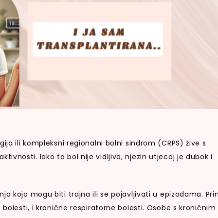
ija ili kompleksni regionalni bolni sindrom (CRPS) žive s
nosti. Iako ta bol nije vidljiva, njezin utjecaj je dubok i
a koja mogu biti trajna ili se pojavljivati u epizodama. Pri
 bolesti, i kronične respiratorne bolesti. Osobe s kroničnim