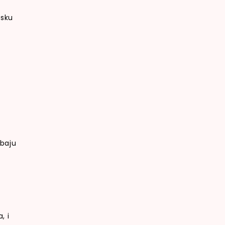
nsku
ebaju
, i