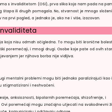
ama s invaliditetom (OSI), prva slika koja nam pada na pa
elog štapa ili drugih pomagala. No, stvarnost je mnogo složeni
jiv na prvi pogled, a jednako je, ako ne i više, izazovan.
nvaliditeta
tanja koja nisu odmah očigledna. To mogu biti kronične bolest
ški poremećaji, i mnogi drugi. Osobe koje pate od ovih sta
vanjem jer njihova borba nije vidljiva.
ugi mentalni problemi mogu biti jednako paralizirajući kao 
 su stigmatizirani i neshvaćeni.
sije, anksioznosti, bipolarnih poremećaja, shizofrenije, i
Ovi poremećaji mogu značajno utjecati na svakodnevni ž
 uče, komuniciraju i održavaju odnose.