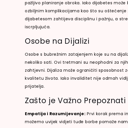
pažljivo planiranje obroka. Iako dijabetes može 
ozbiljnim komplikacijama kao što su oštećenje ž
dijabetesom zahtijeva disciplinu i pažnju, a stre
iscrpljujuća.
Osobe na Dijalizi
Osobe s bubrežnim zatajenjem koje su na dijaliz
nekoliko sati. Ovi tretmani su neophodni za njiho
zahtjevni. Dijaliza može ograničiti sposobnost 
kvalitetu života. Iako invaliditet nije odmah vidl
prijatelja.
Zašto je Važno Prepoznati N
Empatija i Razumijevanje:
Prvi korak prema in
možemo uvijek vidjeti tuđe borbe pomaže nam b