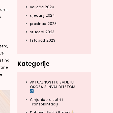
i
veljača 2024
tom.
siječanj 2024
e
prosinac 2023
studeni 2023
listopad 2023
etra,
ove
ost na
Kategorije
irane
ne
AKTUALNOSTI U SVIJETU
OSOBA S INVALIDITETOM
Činjenice o Jetri i
Transplantaciji
Duhovni Rast i Razvoj