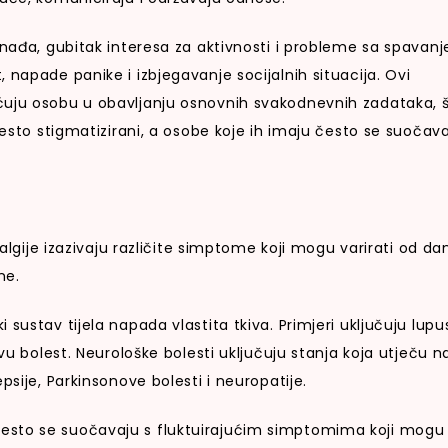
znađa, gubitak interesa za aktivnosti i probleme sa spavan
 napade panike i izbjegavanje socijalnih situacija. Ovi
ćuju osobu u obavljanju osnovnih svakodnevnih zadataka, 
često stigmatizirani, a osobe koje ih imaju često se suočava
jalgije izazivaju različite simptome koji mogu varirati od d
ne.
sustav tijela napada vlastita tkiva. Primjeri uključuju lupu
ovu bolest. Neurološke bolesti uključuju stanja koja utječu n
psije, Parkinsonove bolesti i neuropatije.
esto se suočavaju s fluktuirajućim simptomima koji mogu