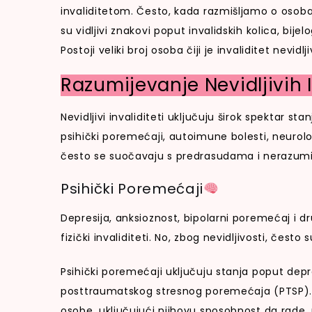
invaliditetom. Često, kada razmišljamo o osob
su vidljivi znakovi poput invalidskih kolica, bij
Postoji veliki broj osoba čiji je invaliditet nevidl
Razumijevanje Nevidljivih I
Nevidljivi invaliditeti uključuju širok spektar s
psihički poremećaji, autoimune bolesti, neurolo
često se suočavaju s predrasudama i nerazumije
Psihički Poremećaji
Depresija, anksioznost, bipolarni poremećaj i dr
fizički invaliditeti. No, zbog nevidljivosti, često
Psihički poremećaji uključuju stanja poput depre
posttraumatskog stresnog poremećaja (PTSP). 
osobe, uključujući njihovu sposobnost da rade,