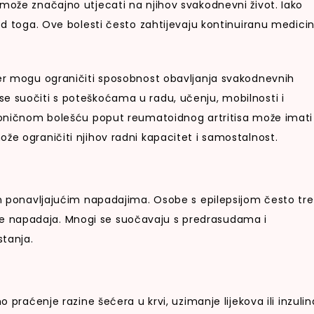
 može značajno utjecati na njihov svakodnevni život. Iako
 od toga. Ove bolesti često zahtijevaju kontinuiranu medici
jer mogu ograničiti sposobnost obavljanja svakodnevnih
e suočiti s poteškoćama u radu, učenju, mobilnosti i
kroničnom bolešću poput reumatoidnog artritisa može imati
že ograničiti njihov radni kapacitet i samostalnost.
ran ponavljajućim napadajima. Osobe s epilepsijom često tr
kidače napadaja. Mnogi se suočavaju s predrasudama i
stanja.
 praćenje razine šećera u krvi, uzimanje lijekova ili inzulina