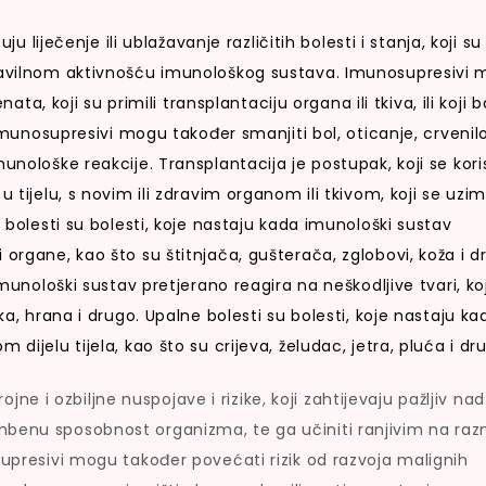
 liječenje ili ublažavanje različitih bolesti i stanja, koji su
pravilnom aktivnošću imunološkog sustava. Imunosupresivi
nata, koji su primili transplantaciju organa ili tkiva, ili koji b
 Imunosupresivi mogu također smanjiti bol, oticanje, crvenilo
unološke reakcije. Transplantacija je postupak, koji se koris
u tijelu, s novim ili zdravim organom ili tkivom, koji se uzi
e bolesti su bolesti, koje nastaju kada imunološki sustav
 organe, kao što su štitnjača, gušterača, zglobovi, koža i d
imunološki sustav pretjerano reagira na neškodljive tvari, ko
ka, hrana i drugo. Upalne bolesti su bolesti, koje nastaju ka
dijelu tijela, kao što su crijeva, želudac, jetra, pluća i dr
jne i ozbiljne nuspojave i rizike, koji zahtijevaju pažljiv nad
mbenu sposobnost organizma, te ga učiniti ranjivim na raz
supresivi mogu također povećati rizik od razvoja malignih