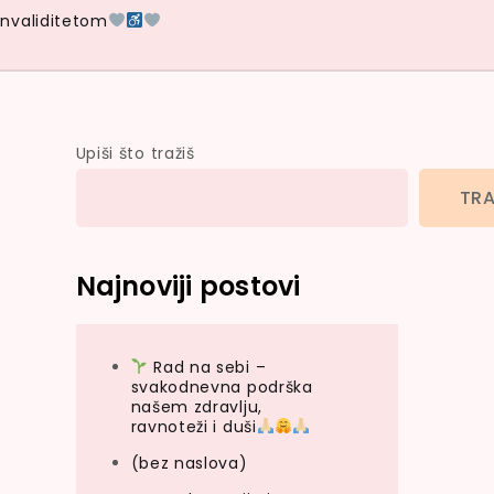
Invaliditetom
Upiši što tražiš
TRA
Najnoviji postovi
Rad na sebi –
svakodnevna podrška
našem zdravlju,
ravnoteži i duši
(bez naslova)