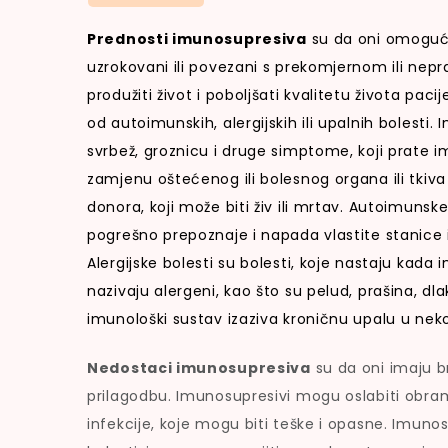
Prednosti imunosupresiva
su da oni omogućuju
uzrokovani ili povezani s prekomjernom ili ne
produžiti život i poboljšati kvalitetu života pacije
od autoimunskih, alergijskih ili upalnih bolesti.
svrbež, groznicu i druge simptome, koji prate im
zamjenu oštećenog ili bolesnog organa ili tkiva 
donora, koji može biti živ ili mrtav. Autoimunsk
pogrešno prepoznaje i napada vlastite stanice i
Alergijske bolesti su bolesti, koje nastaju kada 
nazivaju alergeni, kao što su pelud, prašina, dla
imunološki sustav izaziva kroničnu upalu u nekom 
Nedostaci imunosupresiva
su da oni imaju bro
prilagodbu. Imunosupresivi mogu oslabiti obra
infekcije, koje mogu biti teške i opasne. Imuno