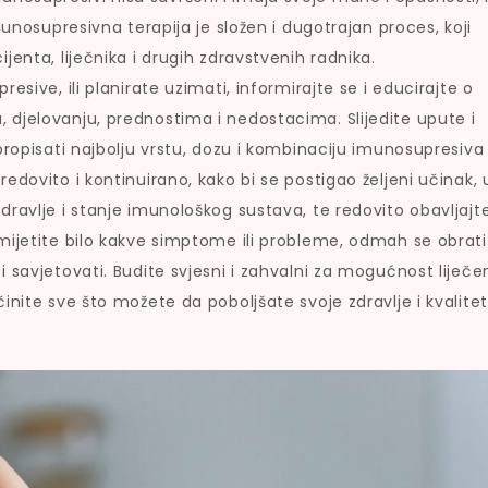
munosupresivna terapija je složen i dugotrajan proces, koji
jenta, liječnika i drugih zdravstvenih radnika.
esive, ili planirate uzimati, informirajte se i educirajte o
 djelovanju, prednostima i nedostacima. Slijedite upute i
propisati najbolju vrstu, dozu i kombinaciju imunosupresiva
edovito i kontinuirano, kako bi se postigao željeni učinak, 
dravlje i stanje imunološkog sustava, te redovito obavljajt
mijetite bilo kakve simptome ili probleme, odmah se obrati
 savjetovati. Budite svjesni i zahvalni za mogućnost liječe
inite sve što možete da poboljšate svoje zdravlje i kvalite