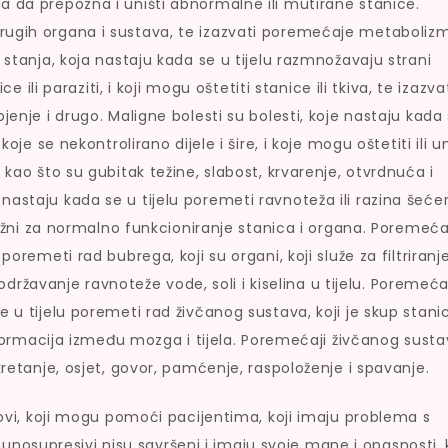
a da prepozna i uništi abnormalne ili mutirane stanice.
rugih organa i sustava, te izazvati poremećaje metaboliz
 stanja, koja nastaju kada se u tijelu razmnožavaju strani
e ili paraziti, i koji mogu oštetiti stanice ili tkiva, te izazva
jenje i drugo. Maligne bolesti su bolesti, koje nastaju kada
oje se nekontrolirano dijele i šire, i koje mogu oštetiti ili un
 kao što su gubitak težine, slabost, krvarenje, otvrdnuća i
astaju kada se u tijelu poremeti ravnoteža ili razina šećer
 važni za normalno funkcioniranje stanica i organa. Poremeća
oremeti rad bubrega, koji su organi, koji služe za filtriranje
a održavanje ravnoteže vode, soli i kiselina u tijelu. Poremeća
 u tijelu poremeti rad živčanog sustava, koji je skup stani
informacija između mozga i tijela. Poremećaji živčanog sust
kretanje, osjet, govor, pamćenje, raspoloženje i spavanje.
ekovi, koji mogu pomoći pacijentima, koji imaju problema s
osupresivi nisu savršeni i imaju svoje mane i opasnosti, 