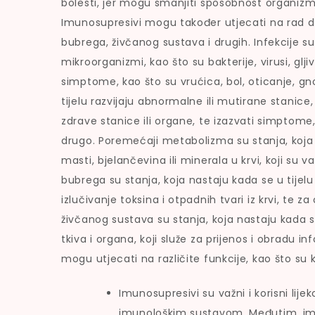
bolesti, jer mogu smanjiti sposobnost organizm
Imunosupresivi mogu također utjecati na rad d
bubrega, živčanog sustava i drugih. Infekcije su
mikroorganizmi, kao što su bakterije, virusi, gljivic
simptome, kao što su vrućica, bol, oticanje, gno
tijelu razvijaju abnormalne ili mutirane stanice, k
zdrave stanice ili organe, te izazvati simptome,
drugo. Poremećaji metabolizma su stanja, koja n
masti, bjelančevina ili minerala u krvi, koji su
bubrega su stanja, koja nastaju kada se u tijelu p
izlučivanje toksina i otpadnih tvari iz krvi, te z
živčanog sustava su stanja, koja nastaju kada se
tkiva i organa, koji služe za prijenos i obradu 
mogu utjecati na različite funkcije, kao što su 
Imunosupresivi su važni i korisni lij
imunološkim sustavom. Međutim, imun