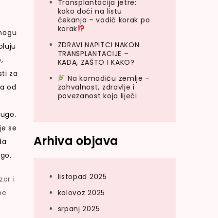
Transplantacija jetre:
kako doći na listu
čekanja – vodič korak po
korak
 mogu
ZDRAVI NAPITCI NAKON
oluju
TRANSPLANTACIJE –
,
KADA, ZAŠTO I KAKO?
ti za
Na komadiću zemlje –
ma od
zahvalnost, zdravlje i
povezanost koja liječi
rugo.
je se
Arhiva objava
da
ugo.
listopad 2025
zor i
ne
kolovoz 2025
srpanj 2025