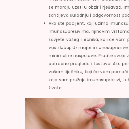
se moraju uzeti u obzir i rješavati. I
zahtijeva suradnju i odgovornost paci
Ako ste pacijent, koji uzima imunosupr
imunosupresivima, njihovim vrstama,
savjete vašeg liječnika, koji će vam 
vaš slučaj. Uzimajte imunosupresive r
minimalne nuspojave. Pratite svoje z
potrebne preglede i testove. Ako pri
vašem liječniku, koji će vam pomoći i
koje vam pružaju imunosupresivi, i uč
života.