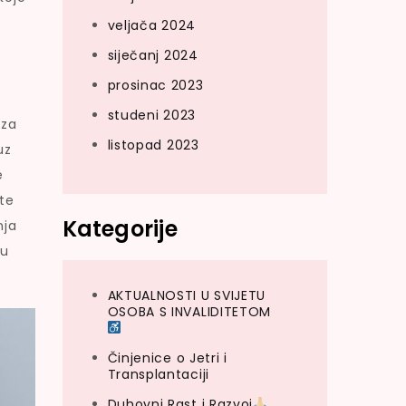
veljača 2024
siječanj 2024
prosinac 2023
studeni 2023
 za
listopad 2023
uz
e
te
Kategorije
nja
tu
AKTUALNOSTI U SVIJETU
OSOBA S INVALIDITETOM
Činjenice o Jetri i
Transplantaciji
Duhovni Rast i Razvoj