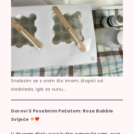
Snalazim se s onim što imam..štapići od
sladoleda, igla za vunu…
Darovi S Posebnim Pečatom: Roza Bubble
Svijeće
U drugom dijelu svog kutka, napravila sam roza