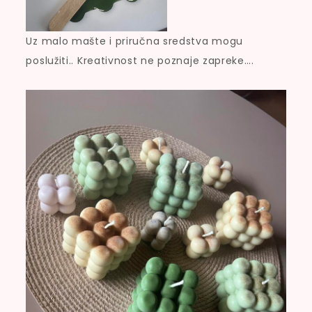
Uz malo mašte i priručna sredstva mogu
poslužiti.. Kreativnost ne poznaje zapreke….