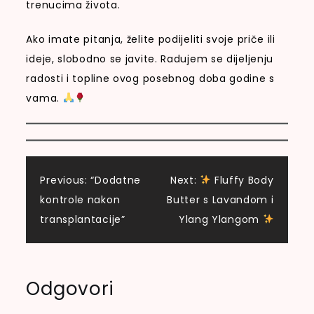
trenucima života.
Ako imate pitanja, želite podijeliti svoje priče ili
ideje, slobodno se javite. Radujem se dijeljenju
radosti i topline ovog posebnog doba godine s
vama.
Navigacija
Previous:
“Dodatne
Next:
Fluffy Body
kontrole nakon
Butter s Lavandom i
objava
transplantacije”
Ylang Ylangom
Odgovori