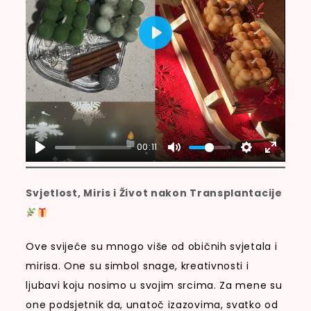
P
L
A
Y
00:11
Svjetlost, Miris i Život nakon Transplantacije
Ove svijeće su mnogo više od običnih svjetala i
mirisa. One su simbol snage, kreativnosti i
ljubavi koju nosimo u svojim srcima. Za mene su
one podsjetnik da, unatoč izazovima, svatko od