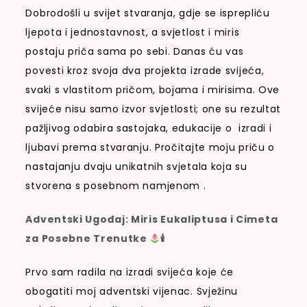
Dobrodošli u svijet stvaranja, gdje se isprepliću
ljepota i jednostavnost, a svjetlost i miris
postaju priča sama po sebi. Danas ću vas
povesti kroz svoja dva projekta izrade svijeća,
svaki s vlastitom pričom, bojama i mirisima. Ove
svijeće nisu samo izvor svjetlosti; one su rezultat
pažljivog odabira sastojaka, edukacije o izradi i
ljubavi prema stvaranju. Pročitajte moju priču o
nastajanju dvaju unikatnih svjetala koja su
stvorena s posebnom namjenom .
Adventski Ugođaj: Miris Eukaliptusa i Cimeta
za Posebne Trenutke
🕯
Prvo sam radila na izradi svijeća koje će
obogatiti moj adventski vijenac. Svježinu