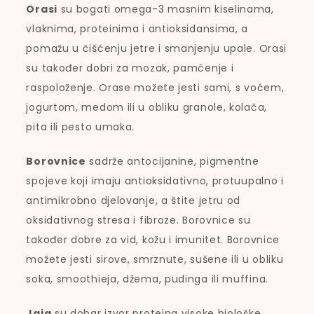
Orasi
su bogati omega-3 masnim kiselinama,
vlaknima, proteinima i antioksidansima, a
pomažu u čišćenju jetre i smanjenju upale. Orasi
su također dobri za mozak, pamćenje i
raspoloženje. Orase možete jesti sami, s voćem,
jogurtom, medom ili u obliku granole, kolača,
pita ili pesto umaka.
Borovnice
sadrže antocijanine, pigmentne
spojeve koji imaju antioksidativno, protuupalno i
antimikrobno djelovanje, a štite jetru od
oksidativnog stresa i fibroze. Borovnice su
također dobre za vid, kožu i imunitet. Borovnice
možete jesti sirove, smrznute, sušene ili u obliku
soka, smoothieja, džema, pudinga ili muffina.
Jaja
su dobar izvor proteina visoke biološke