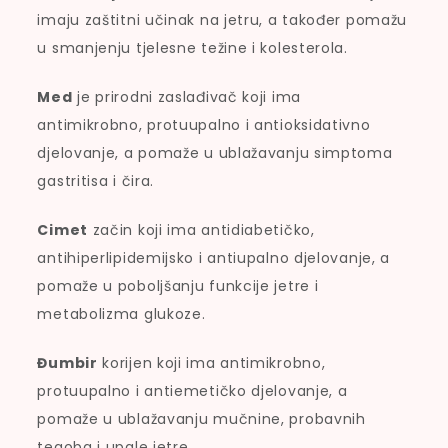
imaju zaštitni učinak na jetru, a također pomažu
u smanjenju tjelesne težine i kolesterola.
Med
je prirodni zaslađivač koji ima
antimikrobno, protuupalno i antioksidativno
djelovanje, a pomaže u ublažavanju simptoma
gastritisa i čira.
Cimet
začin koji ima antidiabetičko,
antihiperlipidemijsko i antiupalno djelovanje, a
pomaže u poboljšanju funkcije jetre i
metabolizma glukoze.
Đumbir
korijen koji ima antimikrobno,
protuupalno i antiemetičko djelovanje, a
pomaže u ublažavanju mučnine, probavnih
tegoba i upale jetre.