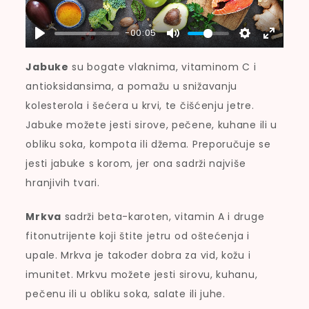
L
A
-00:05
Y
Jabuke
su bogate vlaknima, vitaminom C i
antioksidansima, a pomažu u snižavanju
kolesterola i šećera u krvi, te čišćenju jetre.
Jabuke možete jesti sirove, pečene, kuhane ili u
obliku soka, kompota ili džema. Preporučuje se
jesti jabuke s korom, jer ona sadrži najviše
hranjivih tvari.
Mrkva
sadrži beta-karoten, vitamin A i druge
fitonutrijente koji štite jetru od oštećenja i
upale. Mrkva je također dobra za vid, kožu i
imunitet. Mrkvu možete jesti sirovu, kuhanu,
pečenu ili u obliku soka, salate ili juhe.