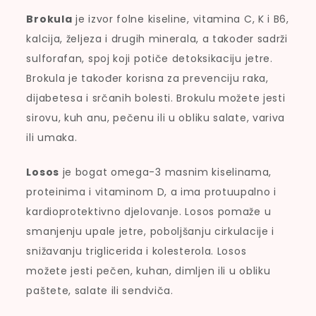
Brokula
je izvor folne kiseline, vitamina C, K i B6,
kalcija, željeza i drugih minerala, a također sadrži
sulforafan, spoj koji potiče detoksikaciju jetre.
Brokula je također korisna za prevenciju raka,
dijabetesa i srčanih bolesti. Brokulu možete jesti
sirovu, kuh anu, pečenu ili u obliku salate, variva
ili umaka.
Losos
je bogat omega-3 masnim kiselinama,
proteinima i vitaminom D, a ima protuupalno i
kardioprotektivno djelovanje. Losos pomaže u
smanjenju upale jetre, poboljšanju cirkulacije i
snižavanju triglicerida i kolesterola. Losos
možete jesti pečen, kuhan, dimljen ili u obliku
paštete, salate ili sendviča.