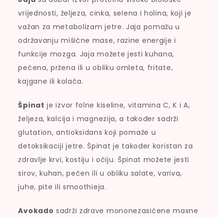
vrijednosti, željeza, cinka, selena i holina, koji je
važan za metabolizam jetre. Jaja pomažu u
održavanju mišićne mase, razine energije i
funkcije mozga. Jaja možete jesti kuhana,
pečena, pržena ili u obliku omleta, fritate,
kajgane ili kolača.
Špinat
je izvor folne kiseline, vitamina C, K i A,
željeza, kalcija i magnezija, a također sadrži
glutation, antioksidans koji pomaže u
detoksikaciji jetre. Špinat je također koristan za
zdravlje krvi, kostiju i očiju. Špinat možete jesti
sirov, kuhan, pečen ili u obliku salate, variva,
juhe, pite ili smoothieja.
Avokado
sadrži zdrave mononezasićene masne