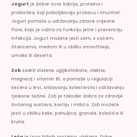
Jogurt
je dobar izvor kalcija, proteina i
probiotika, koji poboljšavaju probavu i imunitet.
Jogurt pomaže u održavanju zdrave crijevne
flore, koja je važna za funkciju jetre i prevenciju
infekcija. Jogurt možete jesti sam, s voćem,
žitaricama, medom ili u obliku smoothieja,
umaka ili deserta.
Zob
sadrži složene ugljikohidrate, vlakna,
magnezij i vitamin B1, a pomaže u regulaciji
šećera u krvi, snižavanju kolesterola i održavanju
tjelesne težine. Zob je također dobra za zdravlje
živčanog sustava, kostiju i mišića. Zob možete
jesti u obliku kaše, pahuljica, granole, kolačića ili
kruha.
Leća
je izvor biljnih proteina, vlakana, folne