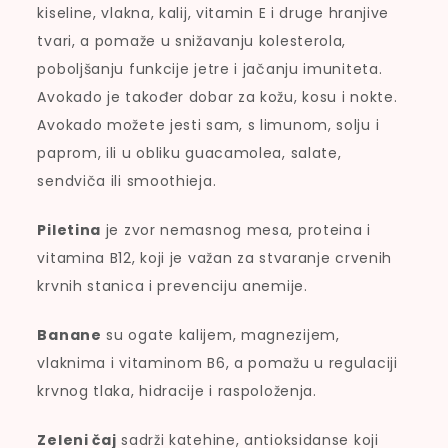
kiseline, vlakna, kalij, vitamin E i druge hranjive
tvari, a pomaže u snižavanju kolesterola,
poboljšanju funkcije jetre i jačanju imuniteta.
Avokado je također dobar za kožu, kosu i nokte.
Avokado možete jesti sam, s limunom, solju i
paprom, ili u obliku guacamolea, salate,
sendviča ili smoothieja.
Piletina
je zvor nemasnog mesa, proteina i
vitamina B12, koji je važan za stvaranje crvenih
krvnih stanica i prevenciju anemije.
Banane
su ogate kalijem, magnezijem,
vlaknima i vitaminom B6, a pomažu u regulaciji
krvnog tlaka, hidracije i raspoloženja.
Zeleni čaj
sadrži katehine, antioksidanse koji