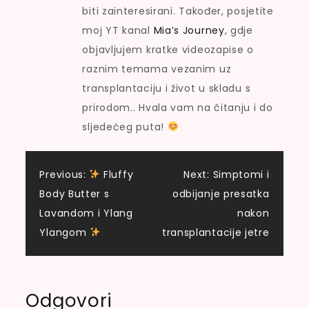
biti zainteresirani. Također, posjetite
moj YT kanal
Mia’s Journey
, gdje
objavljujem kratke videozapise o
raznim temama vezanim uz
transplantaciju i život u skladu s
prirodom.. Hvala vam na čitanju i do
sljedećeg puta!
Navigacija
Previous:
Fluffy
Next:
Simptomi i
Body Butter s
odbijanje presatka
objava
Lavandom i Ylang
nakon
Ylangom
transplantacije jetre
Odgovori